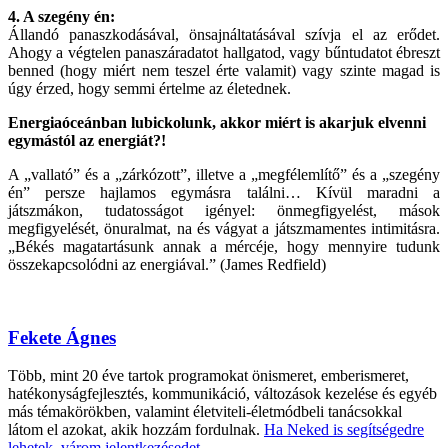
4. A szegény én:
Állandó panaszkodásával, önsajnáltatásával szívja el az erődet.
Ahogy a végtelen panaszáradatot hallgatod, vagy bűntudatot ébreszt
benned (hogy miért nem teszel érte valamit) vagy szinte magad is
úgy érzed, hogy semmi értelme az életednek.
Energiaóceánban lubickolunk, akkor miért is akarjuk elvenni
egymástól az energiát?!
A „vallató” és a „zárkózott”, illetve a „megfélemlítő” és a „szegény
én” persze hajlamos egymásra találni… Kívül maradni a
játszmákon, tudatosságot igényel: önmegfigyelést, mások
megfigyelését, önuralmat, na és vágyat a játszmamentes intimitásra.
„Békés magatartásunk annak a mércéje, hogy mennyire tudunk
összekapcsolódni az energiával.” (James Redfield)
Fekete Ágnes
Több, mint 20 éve tartok programokat önismeret, emberismeret,
hatékonyságfejlesztés, kommunikáció, változások kezelése és egyéb
más témakörökben, valamint életviteli-életmódbeli tanácsokkal
látom el azokat, akik hozzám fordulnak.
Ha Neked is segítségedre
lehetek, várom jelentkezésedet...