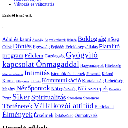
Változás és változtatás
Ezekről is szó esik
.
Boldogság
Adni és kapni
Bőség
Akadály
Angyalemberek
Balinéz
Döntés
Fiatalító
Egészség
Felelősségvállalás
Célok
Fejlődés
Gyógyító
program
Félelem
Gazdagság
kapcsolat Önmagaddal
Hagyományok
Hitelesség
Intimitás
Istennők és Istenek
Játszmák
Kaland
Időmenedzselés
Kommunikáció
Karma
Kortalanság
Lehetőség
Kifogások
Kihívás
Nézőpontok
Női szerepek
Női egész-ség
Magány
Paraziták
Siker
Spiritualitás
Pénz
Szerelem
Szerencse
Vállalkozói attitűd
Történetek
Életfeladat
Élmények
Érzelmek
Önmotiválás
Évköszöntő