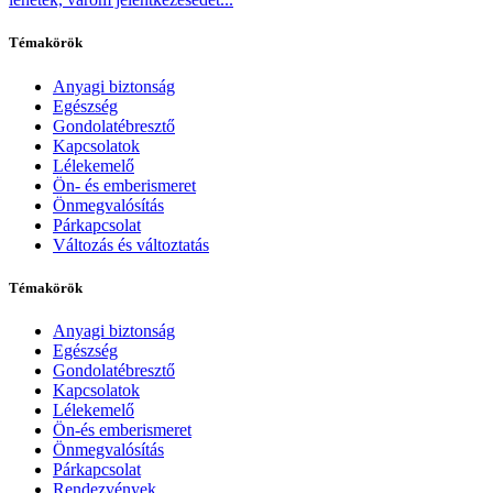
Témakörök
Anyagi biztonság
Egészség
Gondolatébresztő
Kapcsolatok
Lélekemelő
Ön- és emberismeret
Önmegvalósítás
Párkapcsolat
Változás és változtatás
Témakörök
Anyagi biztonság
Egészség
Gondolatébresztő
Kapcsolatok
Lélekemelő
Ön-és emberismeret
Önmegvalósítás
Párkapcsolat
Rendezvények