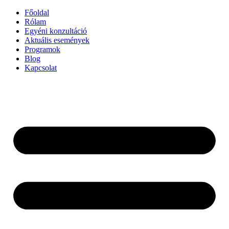
Ugrás
Főoldal
a
Rólam
tartalomhoz
Egyéni konzultáció
Aktuális események
Programok
Blog
Kapcsolat