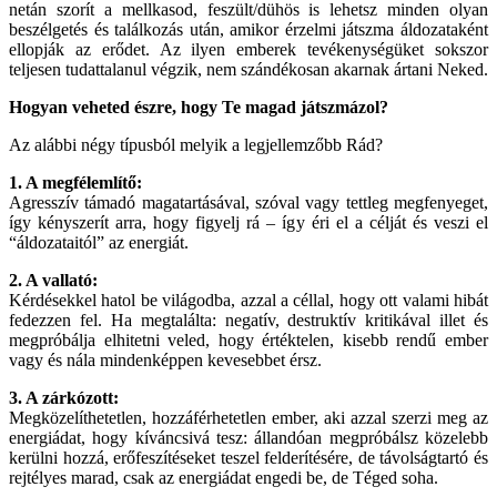
netán szorít a mellkasod, feszült/dühös is lehetsz minden olyan
beszélgetés és találkozás után, amikor érzelmi játszma áldozataként
ellopják az erődet. Az ilyen emberek tevékenységüket sokszor
teljesen tudattalanul végzik, nem szándékosan akarnak ártani Neked.
Hogyan veheted észre, hogy Te magad játszmázol?
Az alábbi négy típusból melyik a legjellemzőbb Rád?
1. A megfélemlítő:
Agresszív támadó magatartásával, szóval vagy tettleg megfenyeget,
így kényszerít arra, hogy figyelj rá – így éri el a célját és veszi el
“áldozataitól” az energiát.
2. A vallató:
Kérdésekkel hatol be világodba, azzal a céllal, hogy ott valami hibát
fedezzen fel. Ha megtalálta: negatív, destruktív kritikával illet és
megpróbálja elhitetni veled, hogy értéktelen, kisebb rendű ember
vagy és nála mindenképpen kevesebbet érsz.
3. A zárkózott:
Megközelíthetetlen, hozzáférhetetlen ember, aki azzal szerzi meg az
energiádat, hogy kíváncsivá tesz: állandóan megpróbálsz közelebb
kerülni hozzá, erőfeszítéseket teszel felderítésére, de távolságtartó és
rejtélyes marad, csak az energiádat engedi be, de Téged soha.