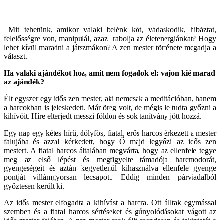
Mit tehetünk, amikor valaki belénk köt, vádaskodik, hibáztat,
felelősségre von, manipulál, azaz rabolja az életenergiánkat? Hogy
lehet kívül maradni a játszmákon? A zen mester története megadja a
választ.
Ha valaki ajándékot hoz, amit nem fogadok el: vajon kié marad
az ajándék?
Élt egyszer egy idős zen mester, aki nemcsak a meditációban, hanem
a harcokban is jeleskedett. Már öreg volt, de mégis le tudta győzni a
kihívóit. Híre elterjedt messzi földön és sok tanítvány jött hozzá.
Egy nap egy kétes hírű, dölyfös, fiatal, erős harcos érkezett a mester
falujába és azzal kérkedett, hogy Ő majd legyőzi az idős zen
mestert. A fiatal harcos általában megvárta, hogy az ellenfele tegye
meg az első lépést és megfigyelte támadója harcmodorát,
gyengeségeit és aztán kegyetlenül kihasználva ellenfele gyenge
pontját villámgyorsan lecsapott. Eddig minden párviadalból
győztesen került ki.
Az idős mester elfogadta a kihívást a harcra. Ott álltak egymással
szemben és a fiatal harcos sértéseket és gúnyolódásokat vágott az