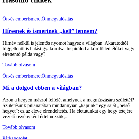
Hasonló cikkek
Ön-és emberismeret
Önmegvalósítás
Híresnek és ismertnek „kell” lennem?
Hírnév nélkül is jelentős nyomot hagysz a világban. Akaratodtól
függetlenül is hatást gyakorolsz. Inspirálod a körülötted élőket vagy
elrettentő példa vagy?
Tovább olvasom
Ön-és emberismeret
Önmegvalósítás
Mi a dolgod ebben a világban?
Azon a hegyen mászol felfelé, amelynek a megmászására születtél?
Születésünk pillanatában mindannyian „kapunk” egy saját „belső
hegyet”: ez az eleve elrendeltetés. Ha életutunkat egy hegy tetejére
vezető ösvényként értelmezzük,...
Tovább olvasom
Párkapcsolat