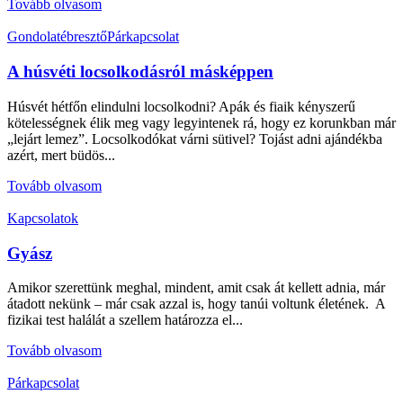
Tovább olvasom
Gondolatébresztő
Párkapcsolat
A húsvéti locsolkodásról másképpen
Húsvét hétfőn elindulni locsolkodni? Apák és fiaik kényszerű
kötelességnek élik meg vagy legyintenek rá, hogy ez korunkban már
„lejárt lemez”. Locsolkodókat várni sütivel? Tojást adni ajándékba
azért, mert büdös...
Tovább olvasom
Kapcsolatok
Gyász
Amikor szerettünk meghal, mindent, amit csak át kellett adnia, már
átadott nekünk – már csak azzal is, hogy tanúi voltunk életének. A
fizikai test halálát a szellem határozza el...
Tovább olvasom
Párkapcsolat