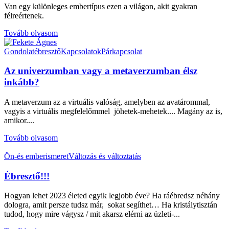
Van egy különleges embertípus ezen a világon, akit gyakran
félreértenek.
Tovább olvasom
Gondolatébresztő
Kapcsolatok
Párkapcsolat
Az univerzumban vagy a metaverzumban élsz
inkább?
A metaverzum az a virtuális valóság, amelyben az avatárommal,
vagyis a virtuális megfelelőmmel jöhetek-mehetek.... Magány az is,
amikor....
Tovább olvasom
Ön-és emberismeret
Változás és változtatás
Ébresztő!!!
Hogyan lehet 2023 életed egyik legjobb éve? Ha ráébredsz néhány
dologra, amit persze tudsz már, sokat segíthet… Ha kristálytisztán
tudod, hogy mire vágysz / mit akarsz elérni az üzleti-...