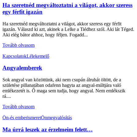
Ha szeretnéd megváltoztatni a világot, akkor szeress
egy férfit igazán
Ha szeretnéd megváltoztatni a világot, akkor szeress egy férfit
igazán. Válaszd ki azt, akinek a Lelke a Tiédhez szól. Aki lát Téged.
Aki elég bátor ahhoz, hogy féljen. Fogadd...
Tovább olvasom
Kapcsolatok
Lélekemelő
Angyalemberek
Sok angyal van közöttünk, aki nem csupán álruhát öltött, de a
születése pillanatában odafenn hagyta az angyal-múltjára való
emlékezetét is. Ő maga sem tudja, hogy angyal. Nem emlékszik
rá....
Tovább olvasom
Ön-és emberismeret
Önmegvalósítás
Ma úrrá leszek az érzelmeim felett…