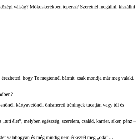
tközépi válság? Mókuskerékben tepersz? Szeretnél megállni, kiszállni
 is érezheted, hogy Te megtennél bármit, csak mondja már meg valaki,
endben?
snőnél, kártyavetőnél, önismereti tréningek tucatján vagy túl és
tuti élet”, melyben egészség, szerelem, család, karrier, siker, pénz –
etedet valahogyan és még mindig nem érkeztél meg „oda”…