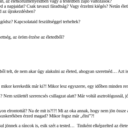
an, az életkörülményeidben vagy a testedben zajló változások?
d a napjaidat? Csak tavaszi fáradtság? Vagy érzelmi kiégés? Netán éle
d az újrakezdésben?
gódsz? Kapcsolataid feszültséggel terheltek?
ttség, az öröm érzése az életedből?
ődből telt, de nem akar úgy alakulni az életed, ahogyan szeretnéd… Azt
de mikor kerekedik már ki?! Mikor lesz egyszerre, egy időben minden r
 Nem születtél szerencsés csillagzat alatt? Már voltál asztrológusnál, jó
n elrontottál? Na de mit is?!?! Mi az oka annak, hogy nem jön össze a „
ókuskerékben érzed magad? Mikor fogsz már „élni”?!
 jönnek a ráncok is, esik szét a tested… Tiniként elképzelted az él