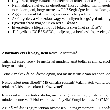
Úgy érzed, hogy elakadtál? Félelemmel töltenek el a világunkb
Nem találod a helyed az életedben? Inkább túléled, mint megéle
és eltöprengeni, hogy merre tovább? Segítségre lenne szüksége
Aggodalommal tölt el az egzisztenciális helyzeted?
Az öregedés, a változókor vagy valamilyen betegséged miatt ag
Egyedül érzed magad? Keresed a Társad?
Elvesztetted a hitedet, hogy Neked is sikerülhet az „Élet”?
Hiányzik az EGÉSZ-SÉG, a teljesség, a beteljesülés, az elégede
Akárhány éves is vagy, nem késtél le semmiről…
Talán azt érzed, hogy Te megtettél mindent, amit tudtál és ami az er
hogy mit csinálj…
Telnek az évek és hol életed egyik, hol másik területe van rendben, 
Neked miért nem sikerül? Mit csinálsz rosszul? Valami átok van rajtad?
reinkarnációs utazásokon is részt vettél?
Éjszakánként nem tudsz aludni, mert arra gondolsz, hogy valamit nagyo
minden benne van? Hol ez, hol az hiányzik? Ennyi lenne az élet? M
Az idő múlása is egyre jobban nyomaszt? Le fogsz maradni… Ráadásul