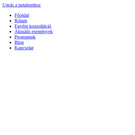
Ugrás a tartalomhoz
Főoldal
Rólam
Egyéni konzultáció
Aktuális események
Programok
Blog
Kapcsolat