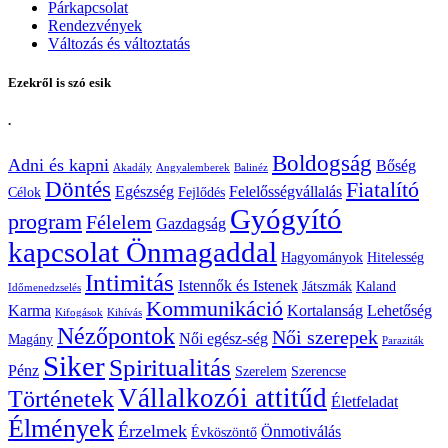
Párkapcsolat
Rendezvények
Változás és változtatás
Ezekről is szó esik
.
Boldogság
Adni és kapni
Bőség
Akadály
Angyalemberek
Balinéz
Döntés
Fiatalító
Egészség
Felelősségvállalás
Célok
Fejlődés
Gyógyító
program
Félelem
Gazdagság
kapcsolat Önmagaddal
Hagyományok
Hitelesség
Intimitás
Istennők és Istenek
Játszmák
Kaland
Időmenedzselés
Kommunikáció
Karma
Kortalanság
Lehetőség
Kifogások
Kihívás
Nézőpontok
Női szerepek
Női egész-ség
Magány
Paraziták
Siker
Spiritualitás
Pénz
Szerelem
Szerencse
Vállalkozói attitűd
Történetek
Életfeladat
Élmények
Érzelmek
Önmotiválás
Évköszöntő