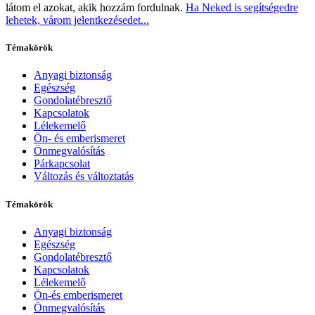
látom el azokat, akik hozzám fordulnak.
Ha Neked is segítségedre
lehetek, várom jelentkezésedet...
Témakörök
Anyagi biztonság
Egészség
Gondolatébresztő
Kapcsolatok
Lélekemelő
Ön- és emberismeret
Önmegvalósítás
Párkapcsolat
Változás és változtatás
Témakörök
Anyagi biztonság
Egészség
Gondolatébresztő
Kapcsolatok
Lélekemelő
Ön-és emberismeret
Önmegvalósítás