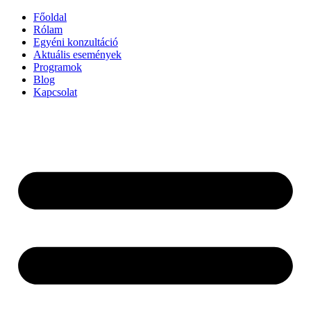
Ugrás
Főoldal
a
Rólam
tartalomhoz
Egyéni konzultáció
Aktuális események
Programok
Blog
Kapcsolat