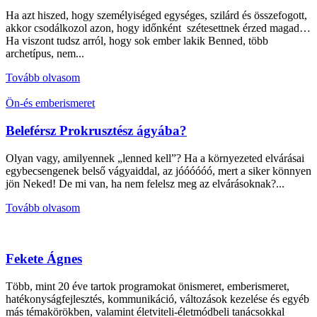
Ha azt hiszed, hogy személyiséged egységes, szilárd és összefogott,
akkor csodálkozol azon, hogy időnként szétesettnek érzed magad…
Ha viszont tudsz arról, hogy sok ember lakik Benned, több
archetípus, nem...
Tovább olvasom
Ön-és emberismeret
Beleférsz Prokrusztész ágyába?
Olyan vagy, amilyennek „lenned kell”? Ha a környezeted elvárásai
egybecsengenek belső vágyaiddal, az jóóóóóó, mert a siker könnyen
jön Neked! De mi van, ha nem felelsz meg az elvárásoknak?...
Tovább olvasom
Fekete Ágnes
Több, mint 20 éve tartok programokat önismeret, emberismeret,
hatékonyságfejlesztés, kommunikáció, változások kezelése és egyéb
más témakörökben, valamint életviteli-életmódbeli tanácsokkal