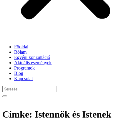
Főoldal
Rólam
Egyéni konzultáció
Aktuális események
Programok
Blog
Kapcsolat
Címke: Istennők és Istenek