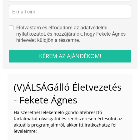
Elolvastam és elfogadom az
adatvédelmi
nyilatkozatot,
és hozzájárulok, hogy Fekete Ágnes
hírlevelet küldjön a részemre.
KÉREM AZ AJÁNDÉKOM!
(V)ÁLSÁGálló Életvezetés
- Fekete Ágnes
Ha szeretnél lélekemelő-gondolatébresztő
tartalmakat olvasgatni és rendszeresen értesülni az
aktuális programjaimról, akkor itt iratkozhatsz fel
leveleimre: