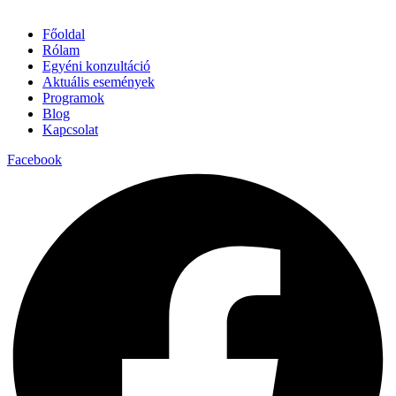
Főoldal
Rólam
Egyéni konzultáció
Aktuális események
Programok
Blog
Kapcsolat
Facebook