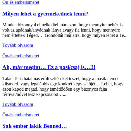
Ön-és emberismeret
Milyen lehet a gyermekednek lenni?
Minden bizonnyal elmélkedtél már azon, hogy mennyire nehéz is
volt az apádnak/anyádnak lánya avagy fia lenni, hogy mennyire
nem értettek Téged… Gondoltál már arra, hogy milyen lehet a Te...
Tovább olvasom
Ön-és emberismeret
Ah, már megint… Ez a pasi/csaj is…!!!
Talán Te is hatalmas erőfeszítéseket teszel, hogy a másik nemet
kiismerd, vagy legalábbis egy konkrét képviselőjét… Lehet, hogy
azon kapod magad, hogy ismétlődően egy bizonyos fajta
férfival/nővel lesz kapcsolatod…...
Tovább olvasom
Ön-és emberismeret
Sok ember lakik Benned…