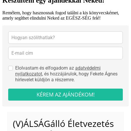
Készültem egy ajándékkal Neked!
Remélem, hogy hasznosnak fogod találni a kis könyvecskémet,
amely segíthet elindulni Neked az EGÉSZ-SÉG felé!
Elolvastam és elfogadom az
adatvédelmi
nyilatkozatot,
és hozzájárulok, hogy Fekete Ágnes
hírlevelet küldjön a részemre.
KÉREM AZ AJÁNDÉKOM!
(V)ÁLSÁGálló Életvezetés