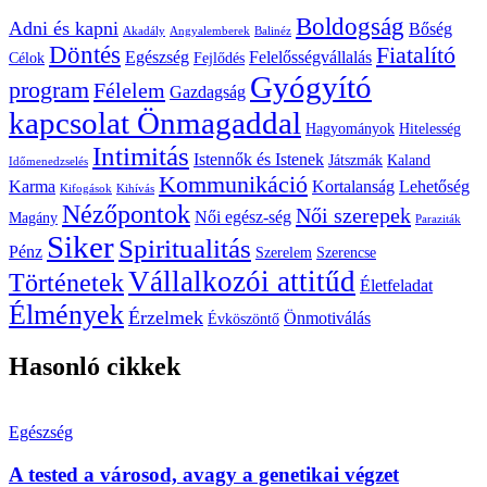
Boldogság
Adni és kapni
Bőség
Akadály
Angyalemberek
Balinéz
Döntés
Fiatalító
Egészség
Felelősségvállalás
Célok
Fejlődés
Gyógyító
program
Félelem
Gazdagság
kapcsolat Önmagaddal
Hagyományok
Hitelesség
Intimitás
Istennők és Istenek
Játszmák
Kaland
Időmenedzselés
Kommunikáció
Karma
Kortalanság
Lehetőség
Kifogások
Kihívás
Nézőpontok
Női szerepek
Női egész-ség
Magány
Paraziták
Siker
Spiritualitás
Pénz
Szerelem
Szerencse
Vállalkozói attitűd
Történetek
Életfeladat
Élmények
Érzelmek
Önmotiválás
Évköszöntő
Hasonló cikkek
Egészség
A tested a városod, avagy a genetikai végzet