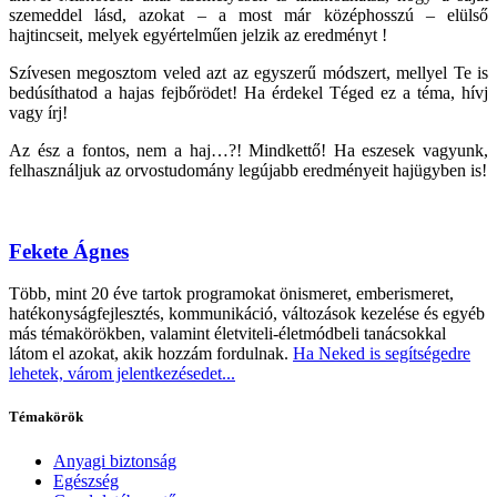
szemeddel lásd, azokat – a most már középhosszú – elülső
hajtincseit, melyek egyértelműen jelzik az eredményt !
Szívesen megosztom veled azt az egyszerű módszert, mellyel Te is
bedúsíthatod a hajas fejbőrödet! Ha érdekel Téged ez a téma, hívj
vagy írj!
Az ész a fontos, nem a haj…?! Mindkettő! Ha eszesek vagyunk,
felhasználjuk az orvostudomány legújabb eredményeit hajügyben is!
Fekete Ágnes
Több, mint 20 éve tartok programokat önismeret, emberismeret,
hatékonyságfejlesztés, kommunikáció, változások kezelése és egyéb
más témakörökben, valamint életviteli-életmódbeli tanácsokkal
látom el azokat, akik hozzám fordulnak.
Ha Neked is segítségedre
lehetek, várom jelentkezésedet...
Témakörök
Anyagi biztonság
Egészség