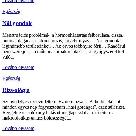
Tovább olvasom
Egészség
Női gondok
Menstruációs problémák, a hormonháztartás felborulása, ciszta,
mióma, daganat, endometriózis, hüvelyfolyás… Női gondok a
legintimebb területeinket… Az orvos többnyire férfi… Ráadásul
nem szeretjük, ha műteni akarnak minket…, a gyógyszerekkel
való...
Tovább olvasom
Egészség
Rizs-ológia
Szenvedélyes rizsevő lettem. Ez nem rizsa… Balin heteken át,
minden egyes nap fogyasztottam „nasi gorenget”, azaz sült rizst.
Reggelire is. Jótékony hatásait megtapasztalva már értem a
makrobiotikus tanács bölcsességét,...
Tovább olvasom