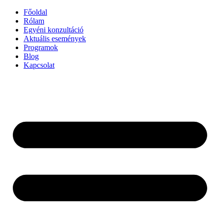
Ugrás
Főoldal
a
Rólam
tartalomhoz
Egyéni konzultáció
Aktuális események
Programok
Blog
Kapcsolat