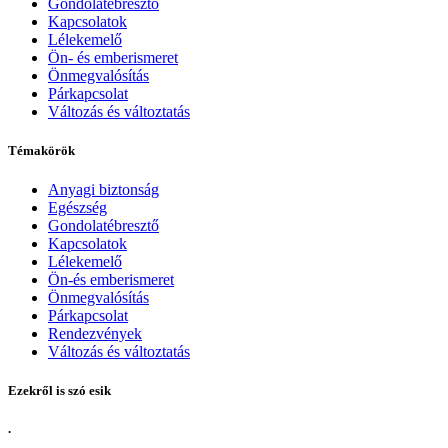
Gondolatébresztő
Kapcsolatok
Lélekemelő
Ön- és emberismeret
Önmegvalósítás
Párkapcsolat
Változás és változtatás
Témakörök
Anyagi biztonság
Egészség
Gondolatébresztő
Kapcsolatok
Lélekemelő
Ön-és emberismeret
Önmegvalósítás
Párkapcsolat
Rendezvények
Változás és változtatás
Ezekről is szó esik
.