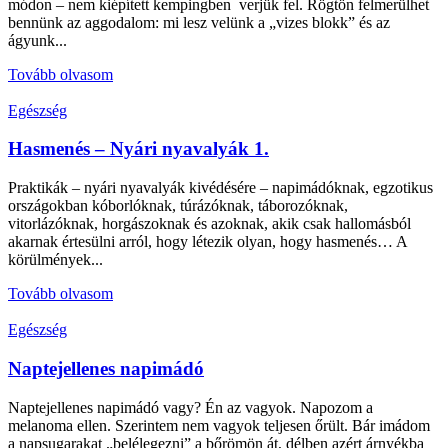
módon – nem kiépített kempingben verjük fel. Rögtön felmerülhet
bennünk az aggodalom: mi lesz velünk a „vizes blokk” és az
ágyunk...
Tovább olvasom
Egészség
Hasmenés – Nyári nyavalyák 1.
Praktikák – nyári nyavalyák kivédésére – napimádóknak, egzotikus
országokban kóborlóknak, túrázóknak, táborozóknak,
vitorlázóknak, horgászoknak és azoknak, akik csak hallomásból
akarnak értesülni arról, hogy létezik olyan, hogy hasmenés… A
körülmények...
Tovább olvasom
Egészség
Naptejellenes napimádó
Naptejellenes napimádó vagy? Én az vagyok. Napozom a
melanoma ellen. Szerintem nem vagyok teljesen őrült. Bár imádom
a napsugarakat „belélegezni” a bőrömön át, délben azért árnyékba