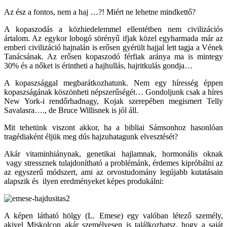
Az ész a fontos, nem a haj …?! Miért ne lehetne mindkettő?
A kopaszodás a közhiedelemmel ellentétben nem civilizációs
ártalom. Az egykor lobogó sörényű ifjak közel egyharmada már az
emberi civilizáció hajnalán is erősen gyérült hajjal lett tagja a Vének
Tanácsának. Az erősen kopaszodó férfiak aránya ma is mintegy
30% és a nőket is érintheti a hajhullás, hajritkulás gondja…
A kopaszsággal megbarátkozhatunk. Nem egy híresség éppen
kopaszságának köszönheti népszerűségét… Gondoljunk csak a híres
New York-i rendőrhadnagy, Kojak szerepében megismert Telly
Savalasra…., de Bruce Willisnek is jól áll.
Mit tehetünk viszont akkor, ha a bibliai Sámsonhoz hasonlóan
tragédiaként éljük meg dús hajzuhatagunk elvesztését?
Akár vitaminhiánynak, genetikai hajlamnak, hormonális oknak
vagy stressznek tulajdonítható a problémánk, érdemes kipróbálni az
az egyszerű módszert, ami az orvostudomány legújabb kutatásain
alapszik és ilyen eredményeket képes produkálni:
A képen látható hölgy (L. Emese) egy valóban létező személy,
akivel Miskolcon akár személyesen is találkozhatsz, hogy a saját