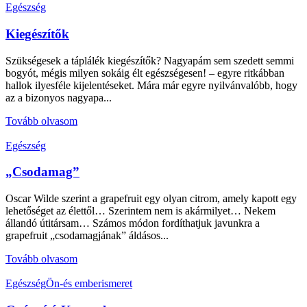
Egészség
Kiegészítők
Szükségesek a táplálék kiegészítők? Nagyapám sem szedett semmi
bogyót, mégis milyen sokáig élt egészségesen! – egyre ritkábban
hallok ilyesféle kijelentéseket. Mára már egyre nyilvánvalóbb, hogy
az a bizonyos nagyapa...
Tovább olvasom
Egészség
„Csodamag”
Oscar Wilde szerint a grapefruit egy olyan citrom, amely kapott egy
lehetőséget az élettől… Szerintem nem is akármilyet… Nekem
állandó útitársam… Számos módon fordíthatjuk javunkra a
grapefruit „csodamagjának” áldásos...
Tovább olvasom
Egészség
Ön-és emberismeret