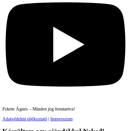
Fekete Ágnes – Minden jog fenntartva!
Adatvédelmi tájékoztató
|
Impresszum