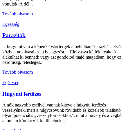
vonulok. A dél...
Tovább olvasom
Egészség
Paraziták
…hogy mi van a képen? Ostorférgek a bélfalban! Paraziták. Evés
közben ne olvasd ezt a bejegyzést… Elolvasva kétféle reakció
alakulhat ki benned: vagy azt gondolod majd magadban, hogy ez
baromság, felesleges...
Tovább olvasom
Egészség
Húgyúti fertőzés
A nők nagyobb eséllyel vannak kitéve a húgyúti fertőzés
veszélyének, mert a húgycsövünk rövidebb és közelebb található
olyan potenciális „veszélyforrásokhoz”, mint a hüvely és a végbél,
ahonnan kórokozók kerülhetnek...