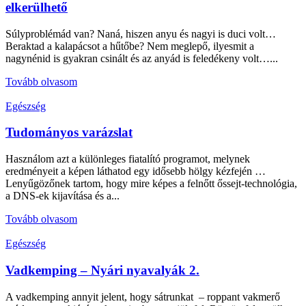
elkerülhető
Súlyproblémád van? Naná, hiszen anyu és nagyi is duci volt…
Beraktad a kalapácsot a hűtőbe? Nem meglepő, ilyesmit a
nagynénid is gyakran csinált és az anyád is feledékeny volt…...
Tovább olvasom
Egészség
Tudományos varázslat
Használom azt a különleges fiatalító programot, melynek
eredményeit a képen láthatod egy idősebb hölgy kézfején …
Lenyűgözőnek tartom, hogy mire képes a felnőtt őssejt-technológia,
a DNS-ek kijavítása és a...
Tovább olvasom
Egészség
Vadkemping – Nyári nyavalyák 2.
A vadkemping annyit jelent, hogy sátrunkat – roppant vakmerő